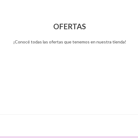
OFERTAS
¡Conocé todas las ofertas que tenemos en nuestra tienda!