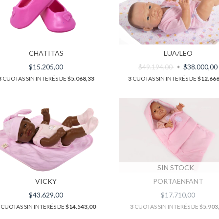
LUA/LEO
CHATITAS
$49.194,00
$38.000,00
$15.205,00
3
CUOTAS SIN INTERÉS DE
$12.666
3
CUOTAS SIN INTERÉS DE
$5.068,33
SIN STOCK
VICKY
PORTAENFANT
$43.629,00
$17.710,00
CUOTAS SIN INTERÉS DE
$14.543,00
3
CUOTAS SIN INTERÉS DE
$5.903