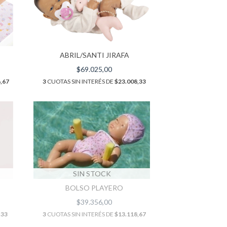
ABRIL/SANTI JIRAFA
$69.025,00
,67
3
CUOTAS SIN INTERÉS DE
$23.008,33
SIN STOCK
BOLSO PLAYERO
$39.356,00
3
CUOTAS SIN INTERÉS DE
$13.118,67
,33