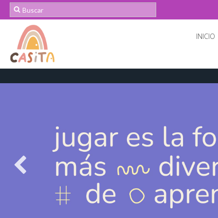
INICIO