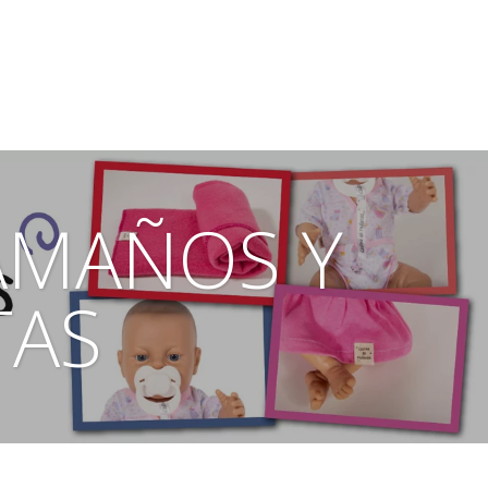
AMAÑOS Y
TAS