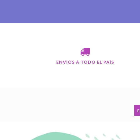
ENVÍOS A TODO EL PAÍS
B