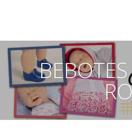
BEBOTES
RO