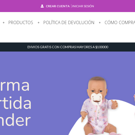
CREAR CUENTA
INICIAR SESIÓN
PRODUCTOS
POLÍTICA DE DEVOLUCIÓN
CÓMO COMPR
ENVIOS GRATIS CON COMPRAS MAYORES A $100000